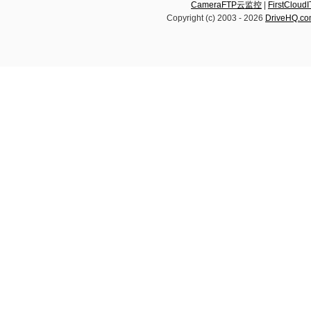
CameraFTP云监控
|
FirstCl
Copyright (c) 2003 -
2026
DriveHQ.c