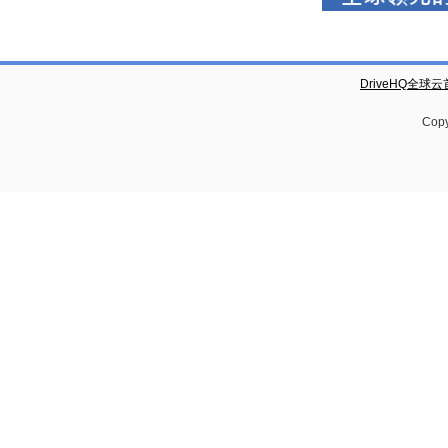
DriveHQ全球
Copy