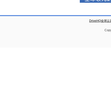
DriveHQ全球
Copy