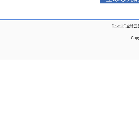
DriveHQ全球
Copy