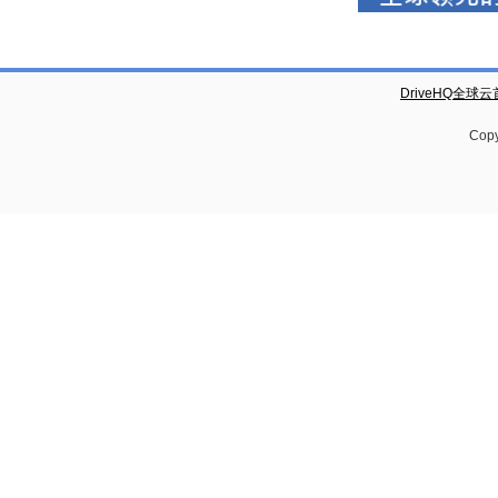
DriveHQ全球
Copy