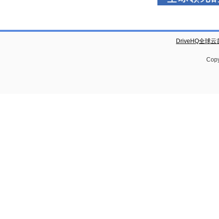
DriveHQ全球
Copy