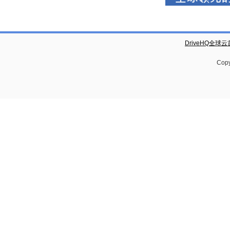
DriveHQ全球
Copy