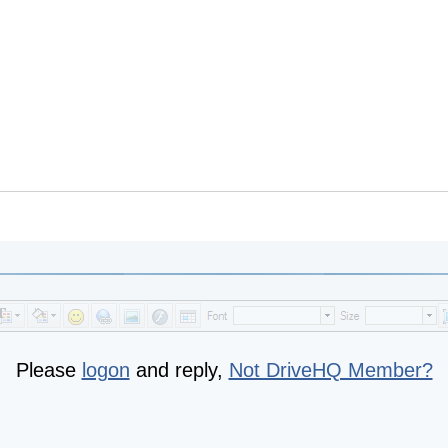
Please
logon
and reply,
Not DriveHQ Member?