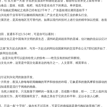
，与“东方第一大港”齐名的安溪茶叶和德化瓷器业，都曾经在世界史上留有华章；
熟食品；荔枝、桂圆、枇杷、地瓜等是名动天下的果品。单评荔枝。
殊不知杨妃受梅妃之戏弄已经有近2千年了，广东荔枝堪比莆田荔枝乎？
的兴化粉干业等等可以畅销四海的第二产业才是兴化湾工业的拳头行业。
发展历史，是其他地区无可替代的。如果以现代科技对上述行业的精华加以挖掘、改造
田，直通车不过1.5小时，可是你可以看到：
妈祖文化正是中国海洋文明的原生态，湄州屿是妈祖崇拜的圣城，估计她的信众以亿计
绸之路”东方起点的泉州，与另一方起点的阿拉伯国家间的交流早在公元7世纪就开始了
万多阿拉伯后裔。
明，这是兴化湾可以提供给世人的惊奇――绝无仅有的灿烂和辉煌。
的文化火种，这里是中国文化最发达的地方之一。人文荟萃、精英辈出，
说引证到兴化湾的旅游开发。
一片民舍，夜深人静每每听闻幽幽的琴声和徐徐的吟唱，它象柔和的微风摩挲你躁动的
我知道那是流行于闽南的南曲。
，当然人物皆非。只见散落于湖畔的一落落人群，百或数十围坐，听一、二艺人低吟浅
间自发行为，真可谓国泰民安了。南曲之美在于它的古朴平和，足以令游人心醉。
。只说一条“十字街”，纵向长不过百米，可是它的南端就是唐代梅妃故里南门村，