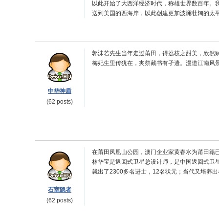
以此开始了大西洋经济时代，称雄世界数百年。我
送到美国的西海岸，以此创建更加波澜壮阔的太
郭沫若先生当年走过莆田，得荔枝之甜美，欣然
梅妃生里传犹在，夹祭藏书有孑遗。漫道江南风
中华神盾
(62 posts)
在莆田凤凰山公园，澳门企业家黄春水为莆田籍已
林华宝是返回式卫星总设计师，是中国返回式卫星
就出了2300多名进士，12名状元；当代又培养出
石室隐者
(62 posts)