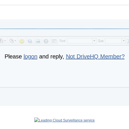
Please
logon
and reply,
Not DriveHQ Member?