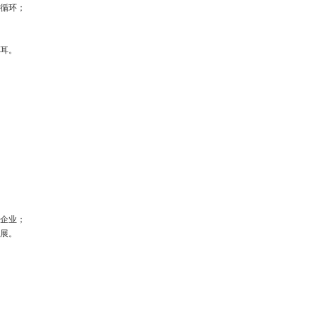
循环；
耳。
企业；
展。