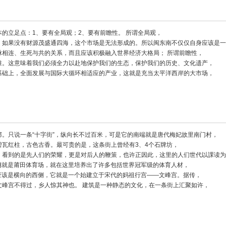
的立足点：1、要有全局观；2、要有前瞻性。 所谓全局观，
，如果没有财源茂盛通四海，这个市场是无法形成的。所以闽东南不仅仅自身应该是一
脉相连、生死与共的关系，而且应该积极融入世界经济大格局； 所谓前瞻性，
准。这意味着我们必须全力以赴地保护我们的生态，保护我们的历史、文化遗产，
基础上，全面发展与国际大循环相适应的产业，这就是充当太平洋西岸的大市场，
。只说一条“十字街”，纵向长不过百米，可是它的南端就是唐代梅妃故里南门村，
瓦红柱，古色古香。最可贵的是，这条街上曾经有3、4个石牌坊，
，看到的是先人们的荣耀，更是对后人的鞭策，也许正因此，这里的人们世代以課读为
东侧就是莆田体育场，就在这里培养出了许多包括世界冠军级的体育人材，
处应该是横向的西侧，它就是一个始建立于宋代的妈祖行宫――文峰宫。据传，
文峰宫不得过，乡人惊其神也。 建筑是一种静态的文化，在一条街上汇聚如许，