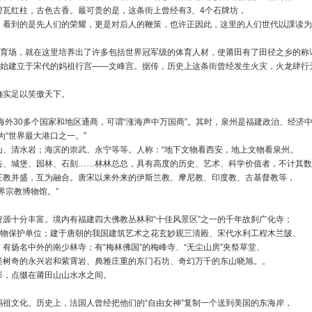
瓦红柱，古色古香。最可贵的是，这条街上曾经有3、4个石牌坊，
，看到的是先人们的荣耀，更是对后人的鞭策，也许正因此，这里的人们世代以課读为
体育场，就在这里培养出了许多包括世界冠军级的体育人材，使莆田有了田径之乡的称
个始建立于宋代的妈祖行宫――文峰宫。据传，历史上这条街曾经发生火灾，火龙肆行
确实足以笑傲天下。
海外30多个国家和地区通商，可谓“涨海声中万国商”。其时，泉州是福建政治、经济
“世界最大港口之一。”
山、清水岩；海滨的崇武、永宁等等。人称：“地下文物看西安，地上文物看泉州。
告、城堡、园林、石刻……林林总总，具有高度的历史、艺术、科学价值者，不计其数
三教并盛，互为融合。唐宋以来外来的伊斯兰教、摩尼教、印度教、古基督教等，
界宗教博物馆。”
源十分丰富。境内有福建四大佛教丛林和“十佳风景区”之一的千年故刹广化寺；
文物保护单位；建于唐朝的我国建筑艺术之花玄妙观三清殿、宋代水利工程木兰陂、
有扬名中外的南少林寺；有“梅林佛国”的梅峰寺、“无尘山房”夹祭草堂、
怪树奇的永兴岩和紫霄岩、典雅庄重的东门石坊、奇幻万千的东山晓旭。。
影，点缀在莆田山山水水之间。
祖文化。历史上，法国人曾经把他们的“自由女神”复制一个送到美国的东海岸，