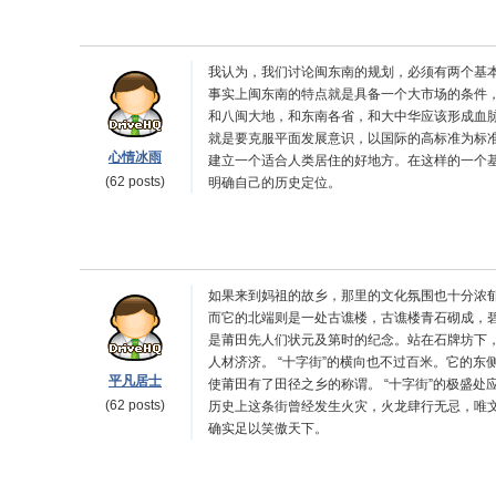
我认为，我们讨论闽东南的规划，必须有两个基本
事实上闽东南的特点就是具备一个大市场的条件
和八闽大地，和东南各省，和大中华应该形成血
就是要克服平面发展意识，以国际的高标准为标
心情冰雨
建立一个适合人类居住的好地方。在这样的一个
(62 posts)
明确自己的历史定位。
如果来到妈祖的故乡，那里的文化氛围也十分浓郁
而它的北端则是一处古谯楼，古谯楼青石砌成，碧
是莆田先人们状元及第时的纪念。站在石牌坊下
人材济济。 “十字街”的横向也不过百米。它的
平凡居士
使莆田有了田径之乡的称谓。 “十字街”的极盛
(62 posts)
历史上这条街曾经发生火灾，火龙肆行无忌，唯
确实足以笑傲天下。