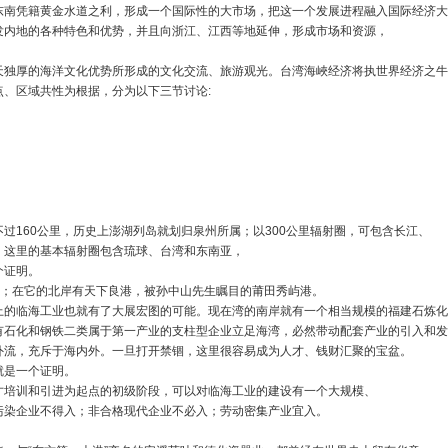
东南凭籍黄金水道之利，形成一个国际性的大市场，把这一个发展进程融入国际经济大
发内地的各种特色和优势，并且向浙江、江西等地延伸，形成市场和资源，
天独厚的海洋文化优势所形成的文化交流、旅游观光。台湾海峽经济将执世界经济之牛
、区域共性为根据，分为以下三节讨论:
过160公里，历史上澎湖列岛就划归泉州所属；以300公里辐射圈，可包含长江、
，这里的基本辐射圈包含琉球、台湾和东南亚，
个证明。
州；在它的北岸有天下良港，被孙中山先生瞩目的莆田秀屿港。
上的临海工业也就有了大展宏图的可能。现在湾的南岸就有一个相当规模的福建石炼化
有石化和钢铁二类属于第一产业的支柱型企业立足海湾，必然带动配套产业的引入和发
外流，充斥于海内外。一旦打开禁锢，这里很容易成为人才、钱财汇聚的宝盆。
就是一个证明。
才培训和引进为起点的初级阶段，可以对临海工业的建设有一个大规模、
污染企业不得入；非合格现代企业不必入；劳动密集产业宜入。