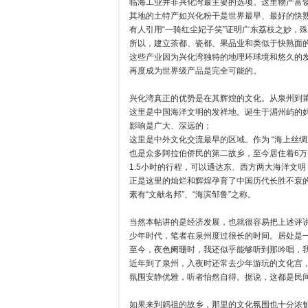
临海工业并非兴化湾最主要的选项。这里物产富饶
其地的土特产如兴化粉干是世界最早、最好的快
有人引用“一骑红尘妃子笑”证明广东荔枝之妙，
所以，建立茶都、瓷都、果品业和类似于快熟面
这些产业因为兴化湾独特的地理环球境和悠久的
再度成为世界级产品是完全可能的。
兴化湾真正的优势是在其辉煌的文化。从泉州到莆
这里是中国海洋文明的发祥地。诞生于湄州屿的
影响是广大、深远的；
这里是中外文化交流最早的区域。作为 “海上丝
也是众多阿拉伯侨民的第二故乡，至今居住着6
1.5小时的行程，可以通达东、西方两大海洋文
正是这里的灿烂和辉煌孕育了中国历代长胜不衰
素有“文献名邦”、“海滨邹鲁”之称。
当然本帖讲的是经济发展，也就很容易把上述评
少年时代，笔者在泉州度过很长的时间。居处是
至今，夜色阑珊时，我还似乎能够听到那吟唱，
近年到了泉州，入夜时还常去少年游玩的文化宫
氛围安静优雅，听者怡然自得。据说，这都是民
如果来到妈祖的故乡，那里的文化氛围也十分浓郁