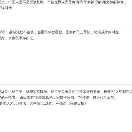
想，中国人是不是应该复制一个被世界人民尊称为“和平女神”的妈祖女神的神像，
平洋时代
赋诗： 荔城无处不荔枝，金覆平畴碧覆堤。围海作田三季熟，堵溪成库四时宜。
景好，水乡鱼米亦如之。
故院士林兰英、林华宝立牌坊。林兰英是著名的半导体材料专家，被誉为“太空材料之
的开拓者。 莆田素有“地瘦栽松柏，家贫子读书。”的传统，自唐代至清代，
各类人才5万多名，其中院士13名。 ---摘自《福建日报》