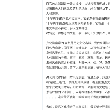
而它的北端则是一处古谯楼，古谯楼青石砌成，碧
是莆田先人们状元及第时的纪念。站在石牌坊下
人材济济。
“十字街”的横向也不过百米。它的东侧就是莆田
“十字街”的极盛处应该是横向的西侧，它就是一
唯文峰宫不得过，乡人惊其神也。
建筑是一种静态的文化，在一条街上汇聚如许，
兴化湾南岸的 泉州是历史文化名城。元代泉州与
而作为商港，同亚历山大港齐名。马可•波罗称之为
泉州风景名胜、文物古迹多姿多彩。山区的九仙
古代遗留的寺庙、石塔、石桥、墓葬、窑址、民
泉州风俗民情古朴精深，别具一格。儒、释、道
在这里同处共荣，留下大量宗教史迹，被称为“世
兴化湾北岸的莆田市风光旖旎，古迹众多，旅游资
有“福建三绝”之一的九鲤湖风景区；有全国重点
集宋代建筑艺术与石刻艺术为一体的释迦文物塔；
景色壮丽的宁海初日、云雾缭绕的石室藏烟、石
。。。。这些景区犹如一幅幅大地艺术的精雕缩
当然，说尽兴化湾畔的丰富多彩，最关键处还是妈