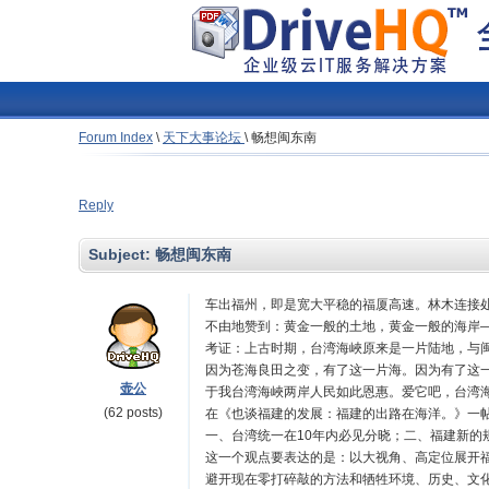
Forum Index
\
天下大事论坛
\
畅想闽东南
Reply
Subject:
畅想闽东南
车出福州，即是宽大平稳的福厦高速。林木连接
不由地赞到：黄金一般的土地，黄金一般的海岸
考证：上古时期，台湾海峽原来是一片陆地，与
因为苍海良田之变，有了这一片海。因为有了这
壶公
于我台湾海峽两岸人民如此恩惠。爱它吧，台湾
(62 posts)
在《也谈福建的发展：福建的出路在海洋。》一
一、台湾统一在10年内必见分晓；二、福建新
这一个观点要表达的是：以大视角、高定位展开
避开现在零打碎敲的方法和牺牲环境、历史、文