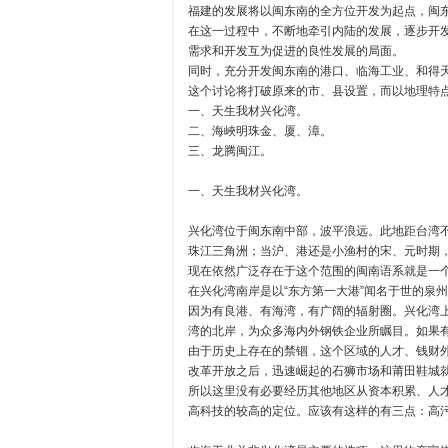
福建的发展将以闽东南的全方位开发为起点，闽
在这一过程中，不断地牵引内陆的发展，逐步开
需求和开发互为促进的良性发展的局面。
同时，充分开发闽东南的港口、临海工业、和得
这个讨论将打破原来的市、县设置，而以地理特点
一、天生我材兴化湾。
二、海峽明珠金、厦、漳。
三、龙腾闽江。
一、天生我材兴化湾。
兴化湾位于闽东南中部，波平浪远。此地距台湾不
珠江三角洲；当沪、港还是小渔村的宋、元时期
现在依然广泛存在于这个范围的闽南语系就是一
在兴化湾南岸是以“东方第一大港”闻名于世的泉
因为有良港、有海湾，有广阔的辐射圈。兴化湾
湾的北岸，为众多海内外钢铁企业所瞩目。如果
由于历史上存在的禁锢，这个区域的人才、钱财
改革开放之后，迅速崛起的石狮市场和莆田鞋城
所以这里没有必要经历其他地区从资本积累、人
高科技的较高的定位。应该有这样的有三点：高