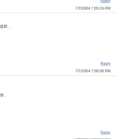
Reply
7/7/2004 7:05:24 PM
盘棋，
Reply
7/7/2004 7:06:06 PM
荣，
Reply