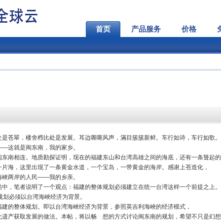
首页
产品服务
价格
处是苍翠，楼舍栉比处是发展。耳边嘶嘶风声，滿目簇簇新鲜。车行如诗，车行如歌。
――这就是闽东南，我的家乡。
闽东南相连。地质勘探证明，现在的福建东山和台湾高雄之间的海底，还有一条聳起的
一片海，这里出现了一条黄金水道，一个宝岛，一带黄金的海岸。感谢上苍造化，
海峽两岸的人民――我的乡亲。
帖中，笔者说明了一个观点：福建的整体规划必须建立在统一台湾这样一个前提之上。
的规划必须以台湾海峽经济为背景。
福建的整体规划。即以台湾海峽经济为背景，参照英吉利海峽的经济模式，
化遗产获取发展的做法。本帖，将以畅 想的方式讨论闽东南的规划，希望不只是幻想