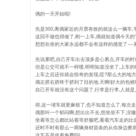
偶的一天开始啦!
先是300,离偶家近的月票有效的就这么一辆车,
这回不做也得做了,刚一上车,偶就知道偶今天的”
想想在坐的大家永远都不会有这样的感觉了----累
先说累吧,自己开车出去顶多是心累点,开车的时
但是公交可就不一样喽,明明知道没坐了,上车的
上车之后还你就会惊奇的发现,哎?那么大的地
偶左挤右挤终于挤到了目的地.天啊!好大的包袱
自己开车就没有这个问题了,行李是行李,人就是
得,这一堵车就更麻烦了,也不知道怎么了,每次
偶那叫一个郁闷啊,想出出不去,想坐坐不下,没辙
坐着等怎么都比站着等舒服吧,看着汽车走的比
还时不时有那么一两辆身材苗条的从你身边擦肩
这车不是坐着免费吗!