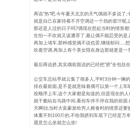
再说”热”吧.今年夏天北京的天气偶就不多说了,
就是自己在家待着不开空调还一个劲的冒汗呢,
那还是人过的日子吗?偶现在想起当时的情形都觉
生怕一不吹就又该遭罪了.最让偶不能忍受的是,
再加上堵车,那种感觉偶不说也罢.继续郁闷….
吹着空调,再加上有个美女陪在身边那就更是一享
最后再说挤,其实偶前面说的已经把”挤”全包括
公交车总站早就云集了很多人,平时3分钟一辆的
排在最前面,是不是就意味着偶可以第一个上车呢?
按顺序上车,这个大家都是知道的,但是现在的人
就干脆站在马路中间,看你车停不停在我的前面.
天啊!比当时大富豪发给穷人粮食时的情景还要惨
体重不到100斤的,不给我挤到车底下已经是万幸
愿意怎么坐就怎么坐!