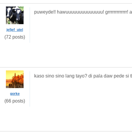
puweyde!! hawuuuuuuuuuuuuuu! grrrrrrrrrrrrr! ar
jefjef_utel
(72 posts)
kaso sino sino lang tayo? di pala daw pede si
gorke
(66 posts)