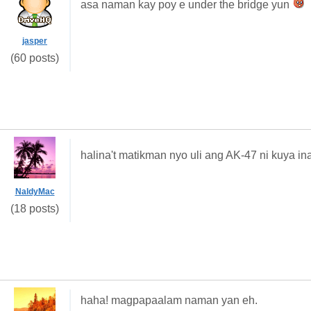
asa naman kay poy e under the bridge yun
jasper
(60 posts)
halina't matikman nyo uli ang AK-47 ni kuya in
NaldyMac
(18 posts)
haha! magpapaalam naman yan eh.