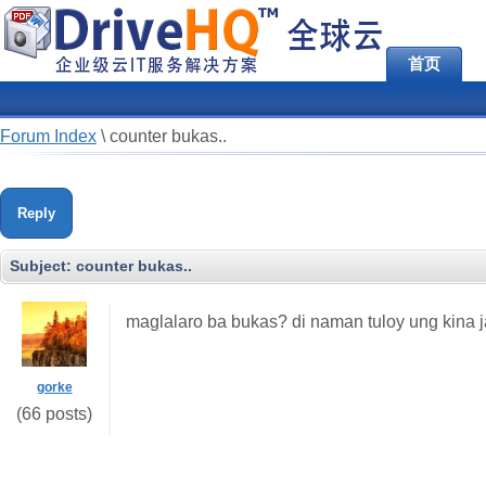
首页
Forum Index
\
counter bukas..
Reply
Subject:
counter bukas..
maglalaro ba bukas? di naman tuloy ung kina j
gorke
(66 posts)