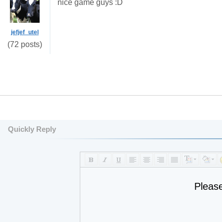
nice game guys :D
jefjef_utel
(72 posts)
Quickly Reply
Pleas