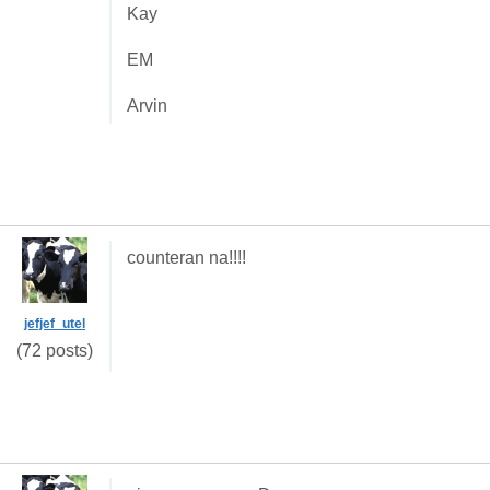
Kay
EM
Arvin
counteran na!!!!
jefjef_utel
(72 posts)