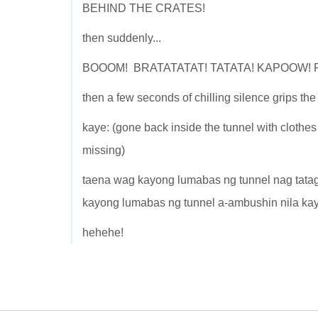
BEHIND THE CRATES!
then suddenly...
BOOOM! BRATATATAT! TATATA! KAPOOW! 
then a few seconds of chilling silence grips the 
kaye: (gone back inside the tunnel with clothe
missing)
taena wag kayong lumabas ng tunnel nag tatago
kayong lumabas ng tunnel a-ambushin nila kay
hehehe!