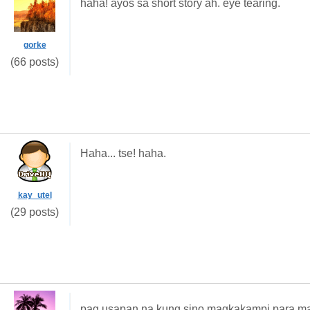
haha! ayos sa short story ah. eye tearing.
gorke
(66 posts)
Haha... tse! haha.
kay_utel
(29 posts)
pag usapan na kung sino magkakampi para m