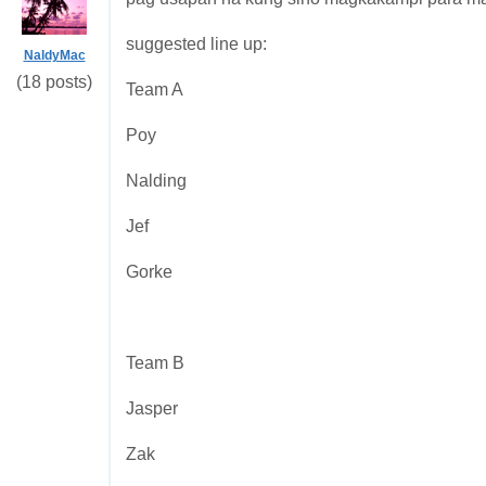
suggested line up:
NaldyMac
(18 posts)
Team A
Poy
Nalding
Jef
Gorke
Team B
Jasper
Zak