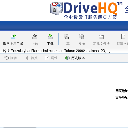
返回上层目录
上传
下载
共享
发布
新建文件夹
新建文
路径: \\rezakeyhani\kolakchal mountain Tehran 2006\kolakchal-23.jpg
旋转
特效
属性
历史版本
网页地址
文件地址