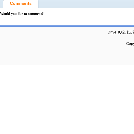
Comments
Would you like to comment?
DriveHQ全球
Copy