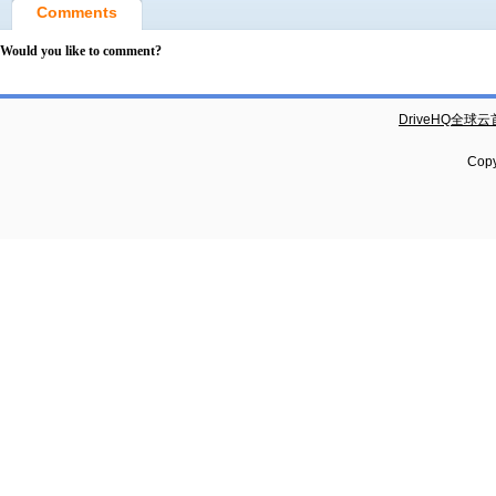
Comments
Would you like to comment?
DriveHQ全球
Copy