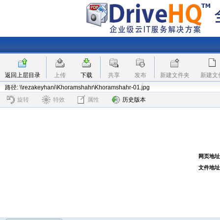
返回上层目录
上传
下载
共享
发布
新建文件夹
新建文
路径: \\rezakeyhani\Khoramshahr\Khoramshahr-01.jpg
旋转
特效
属性
历史版本
网页地址
文件地址