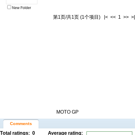
New Folder
第1页/共1页 (1个项目) |< << 1 >> >|
MOTO GP
Comments
Total ratings:
0
Average rating: