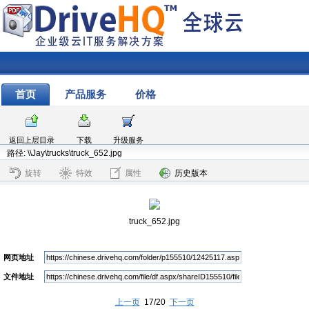
首页
产品服务
价格
返回上层目录
下载
升级服务
路径: \\Jay\trucks\truck_652.jpg
旋转
特效
属性
历史版本
truck_652.jpg
网页地址
文件地址
上一页
17/20
下一页