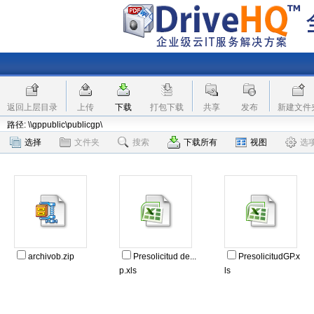
返回上层目录
上传
下载
打包下载
共享
发布
新建文件
路径: \\gppublic\publicgp\
选择
文件夹
搜索
下载所有
视图
选
archivob.zip
Presolicitud de...
PresolicitudGP.x
p.xls
ls