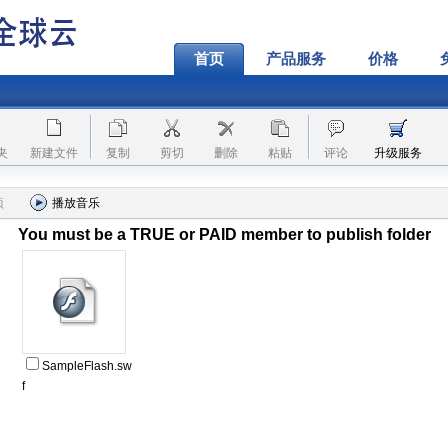
首页
产品服务
价格
夹
新建文件
复制
剪切
删除
粘贴
评论
升级服务
项
播放音乐
You must be a TRUE or PAID member to publish folder
SampleFlash.sw
f