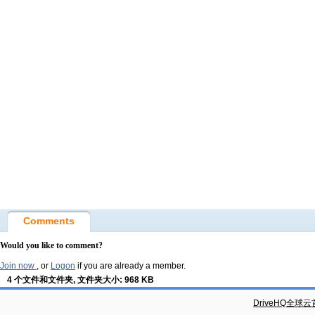
Comments
Would you like to comment?
Join now
, or
Logon
if you are already a member.
4 个文件和文件夹, 文件夹大小: 968 KB
DriveHQ全球