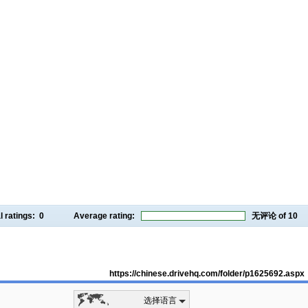
l ratings:
0
Average rating:
无评论
of 10
https://chinese.drivehq.com/folder/p1625692.aspx
选择语言