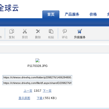
首页
产品服务
价格
件
复制
剪切
删除
粘贴
评论
升级服务
P1170328.JPG
上一页
13/17
下一页
显示原图
下载
( 551 KB )