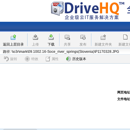
返回上层目录
上传
下载
共享
发布
新建文件夹
新建文
路径: \\o3r\mark\09.1002.16-Soce_river_springs(Slovenia)\P1170328.JPG
旋转
特效
属性
历史版本
网页地址
文件地址