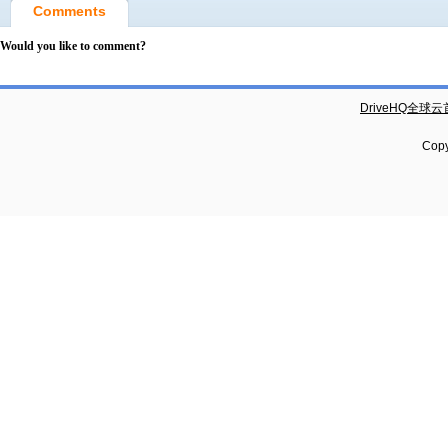
Comments
Would you like to comment?
DriveHQ全球
Copy