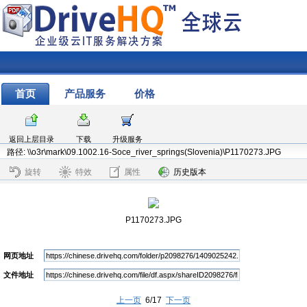
首页
产品服务
价格
返回上层目录
下载
升级服务
路径: \\o3r\mark\09.1002.16-Soce_river_springs(Slovenia)\P1170273.JPG
旋转
特效
属性
历史版本
P1170273.JPG
网页地址
文件地址
上一页
6/17
下一页