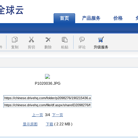
首页
产品服务
价格
件
复制
剪切
删除
粘贴
评论
升级服务
P1020036.JPG
上一页
3/4
下一页
显示原图
下载
( 2.22 MB )