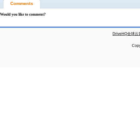
Comments
Would you like to comment?
DriveHQ全球
Copy