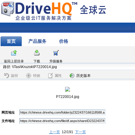
首页
产品服务
价格
返回上层目录
下载
升级服务
路径: \\Tasi\Kruzok\P7220014.jpg
旋转
特效
属性
历史版本
P7220014.jpg
网页地址
文件地址
上一页
12/191
下一页