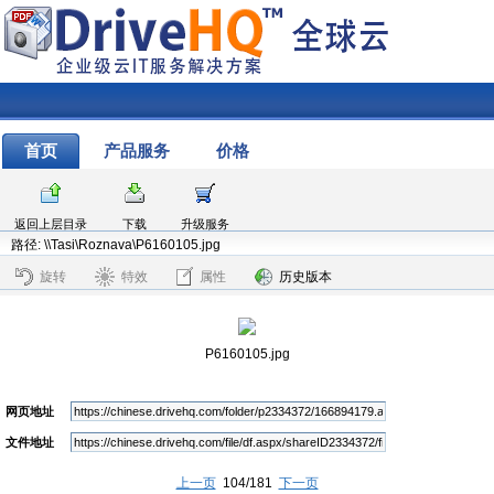
首页
产品服务
价格
返回上层目录
下载
升级服务
路径: \\Tasi\Roznava\P6160105.jpg
旋转
特效
属性
历史版本
P6160105.jpg
网页地址
文件地址
上一页
104/181
下一页