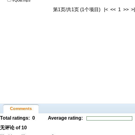
VQGB.mp3
第1页/共1页 (1个项目) |< << 1 >> >|
Comments
Total ratings:
0
Average rating:
无评论
of 10