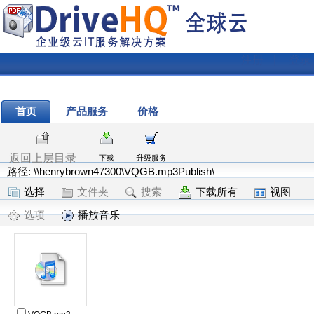
注册
|
登录
首页
产品服务
价格
返回上层目录
下载
升级服务
路径: \\henrybrown47300\VQGB.mp3Publish\
选择
文件夹
搜索
下载所有
视图
选项
播放音乐