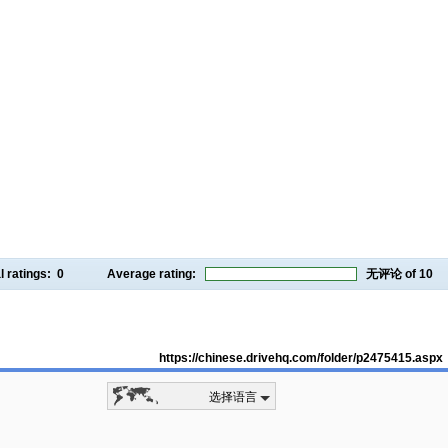
l ratings:
0
Average rating:
无评论
of 10
https://chinese.drivehq.com/folder/p2475415.aspx
选择语言