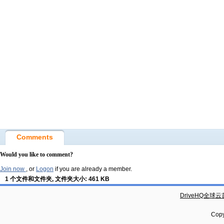
Comments
Would you like to comment?
Join now
, or
Logon
if you are already a member.
1 个文件和文件夹, 文件夹大小: 461 KB
DriveHQ全球
Copy