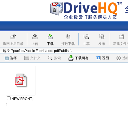
返回上层目录
上传
下载
打包下载
共享
发布
新建文件
路径: \\pacfab\Pacific Fabricators.pdfPublish\
选择
文件夹
搜索
下载所有
视图
选
NEW FRONT.pd
f