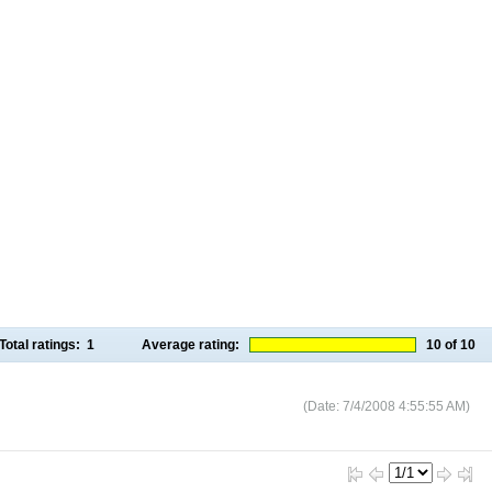
Total ratings:
1
Average rating:
10
of 10
(Date: 7/4/2008 4:55:55 AM)