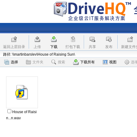
返回上层目录
上传
下载
打包下载
共享
发布
新建文件
路径: \\martinbarslev\House of Raising Sun\
选择
文件夹
搜索
下载所有
视图
选
House of Raisi
n...n.wav