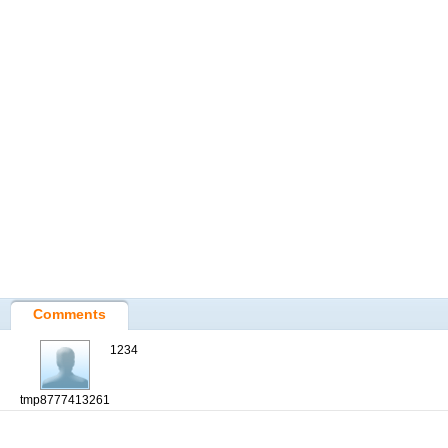
Comments
1234
tmp8777413261