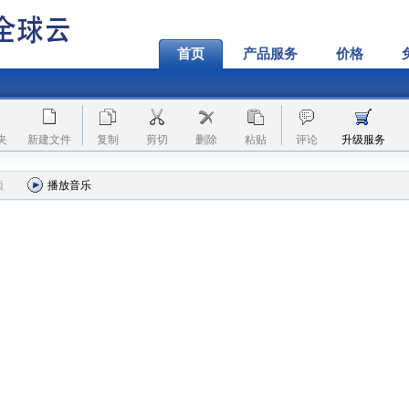
首页
产品服务
价格
夹
新建文件
复制
剪切
删除
粘贴
评论
升级服务
项
播放音乐