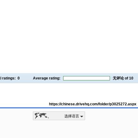
l ratings:
0
Average rating:
无评论
of 10
https://chinese.drivehq.com/folder/p3025272.aspx
选择语言