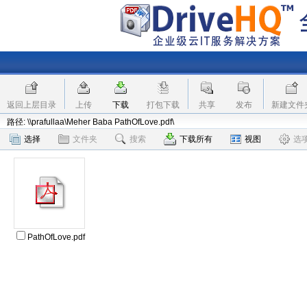
返回上层目录
上传
下载
打包下载
共享
发布
新建文件
路径: \\prafullaa\Meher Baba PathOfLove.pdf\
选择
文件夹
搜索
下载所有
视图
选
PathOfLove.pdf