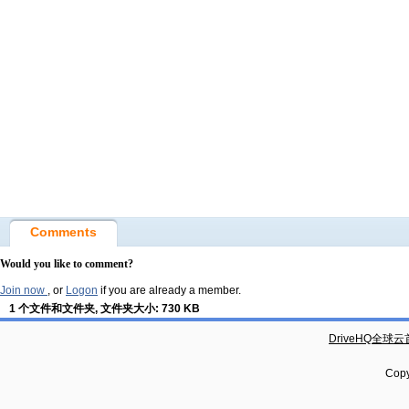
Comments
Would you like to comment?
Join now
, or
Logon
if you are already a member.
1 个文件和文件夹, 文件夹大小: 730 KB
DriveHQ全球
Copy