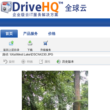
首页
产品服务
价格
返回上层目录
下载
升级服务
路径: \\Xia\West Lake\DSCN4230.JPG
旋转
特效
属性
历史版本