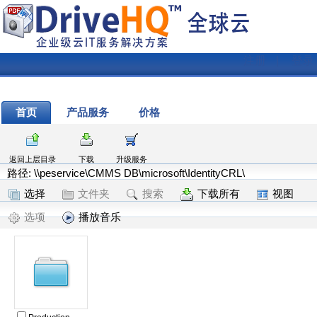
注册
|
登录
首页
产品服务
价格
返回上层目录
下载
升级服务
路径: \\peservice\CMMS DB\microsoft\IdentityCRL\
选择
文件夹
搜索
下载所有
视图
选项
播放音乐