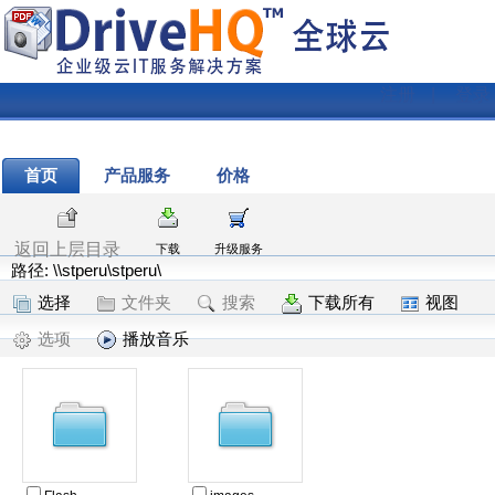
注册
|
登录
首页
产品服务
价格
返回上层目录
下载
升级服务
路径: \\stperu\stperu\
选择
文件夹
搜索
下载所有
视图
选项
播放音乐