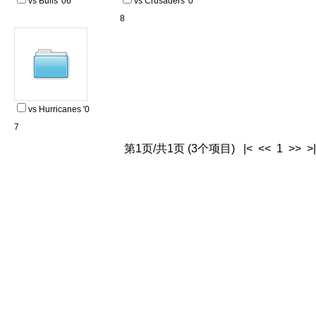
vs Bulls '06
vs Crusaders '0
8
vs Hurricanes '0
7
第1页/共1页 (3个项目) |< << 1 >> >|