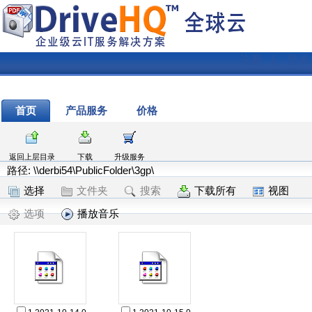
注册
|
登录
首页
产品服务
价格
返回上层目录
下载
升级服务
路径: \\derbi54\PublicFolder\3gp\
选择
文件夹
搜索
下载所有
视图
选项
播放音乐