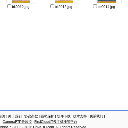
bk0012.jpg
bk0013.jpg
bk0014.jpg
云首页
|
关于我们
|
协议条款
|
隐私保护
|
软件下载
|
技术支持
|
联系我们
|
CameraFTP云监控
|
FirstCloudIT云主机托管平台
right (c) 2003 -
2026
DriveHQ.com
, All Rights Reserved.