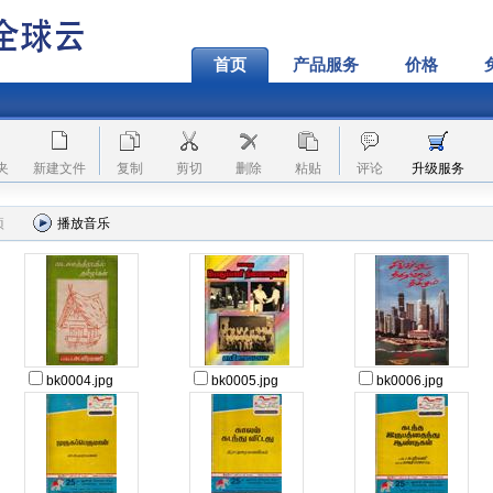
首页
产品服务
价格
夹
新建文件
复制
剪切
删除
粘贴
评论
升级服务
项
播放音乐
bk0004.jpg
bk0005.jpg
bk0006.jpg