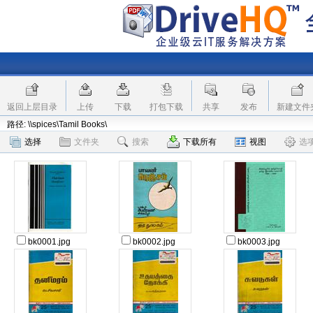
返回上层目录
上传
下载
打包下载
共享
发布
新建文件
路径: \\spices\Tamil Books\
选择
文件夹
搜索
下载所有
视图
选
bk0001.jpg
bk0002.jpg
bk0003.jpg