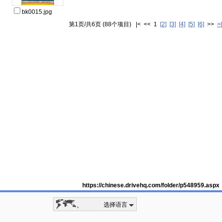
bk0015.jpg
第1页/共6页 (88个项目) |< << 1
[2]
[3]
[4]
[5]
[6]
>>
>|
https://chinese.drivehq.com/folder/p548959.aspx
选择语言