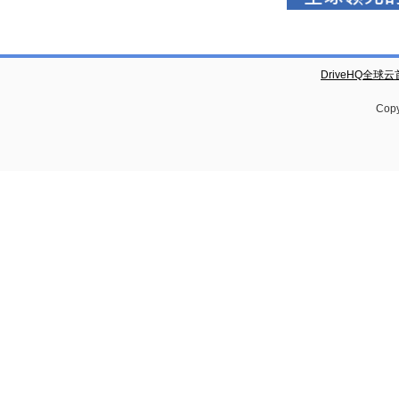
DriveHQ全球
Copy