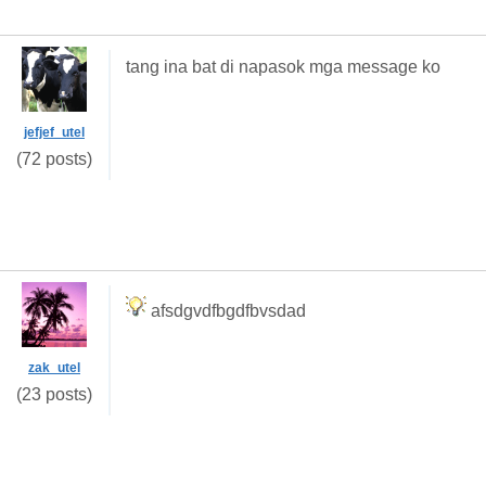
tang ina bat di napasok mga message ko
jefjef_utel
(72 posts)
afsdgvdfbgdfbvsdad
zak_utel
(23 posts)