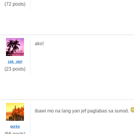
(72 posts)
ako!
zak_utel
(23 posts)
ibawi mo na lang yan jef paglabas sa sunod.
gorke
(66 posts)