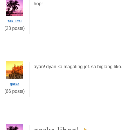
hop!
zak_utel
(23 posts)
ayan! dyan ka magaling jef. sa biglang liko.
gorke
(66 posts)