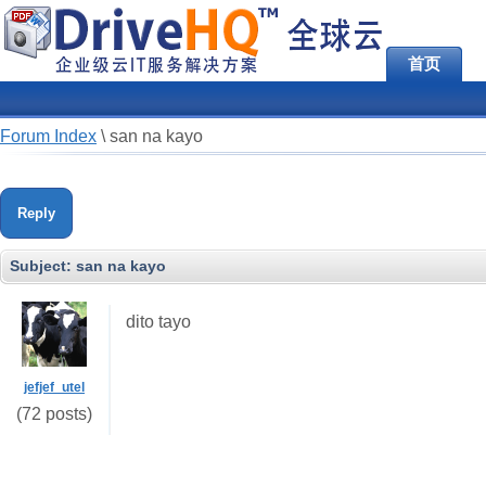
首页
Forum Index
\
san na kayo
Reply
Subject:
san na kayo
dito tayo
jefjef_utel
(72 posts)