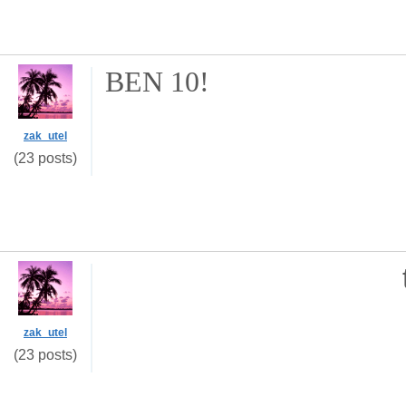
BEN 10!
zak_utel
(23 posts)
zak_utel
(23 posts)