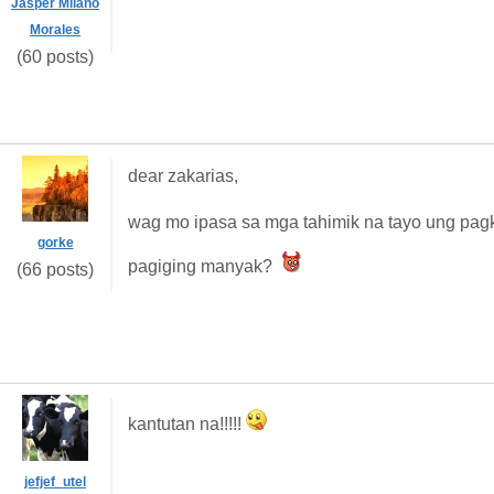
Jasper Milano
Morales
(60 posts)
dear zakarias,
wag mo ipasa sa mga tahimik na tayo ung pagk
gorke
pagiging manyak?
(66 posts)
kantutan na!!!!!
jefjef_utel