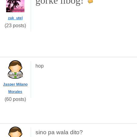
gorke libog!
zak_utel
(23 posts)
hop
Jasper Milano
Morales
(60 posts)
sino pa wala dito?