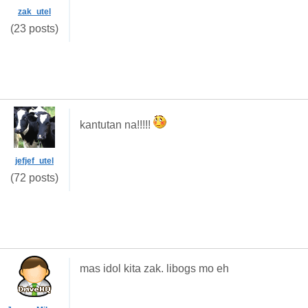
zak_utel
(23 posts)
kantutan na!!!!!
jefjef_utel
(72 posts)
mas idol kita zak. libogs mo eh