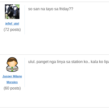
so san na tayo sa friday??
jefjef_utel
(72 posts)
ulul. panget nga linya sa station ko.. kala ko li
Jasper Milano
Morales
(60 posts)