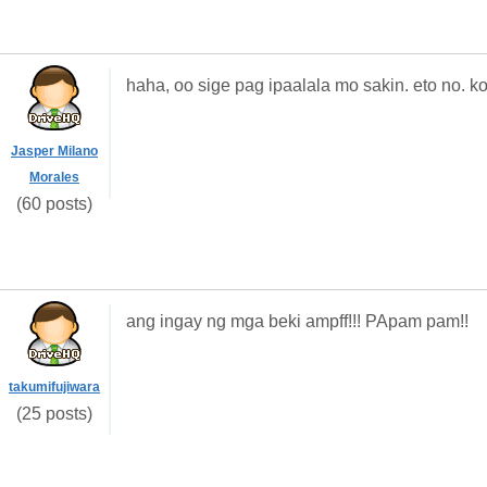
haha, oo sige pag ipaalala mo sakin. eto no. 
Jasper Milano
Morales
(60 posts)
ang ingay ng mga beki ampff!!! PApam pam!!
takumifujiwara
(25 posts)