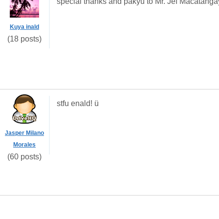
special thanks and pakyu to Mr. Jef Macatan
Kuya inald
(18 posts)
stfu enald! ü
Jasper Milano
Morales
(60 posts)