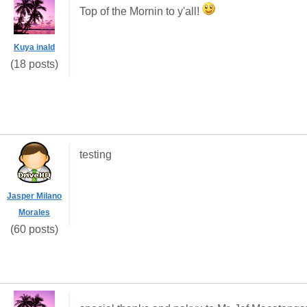
Top of the Mornin to y'all!
Kuya inald
(18 posts)
testing
Jasper Milano
Morales
(60 posts)