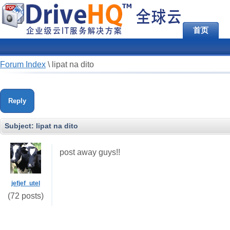
首页
Forum Index
\
lipat na dito
Reply
Subject:
lipat na dito
post away guys!!
jefjef_utel
(72 posts)