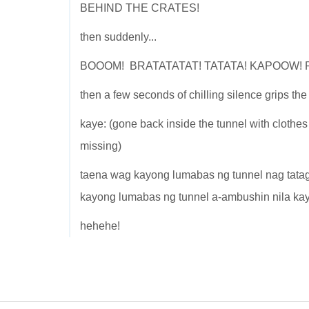
BEHIND THE CRATES!
then suddenly...
BOOOM! BRATATATAT! TATATA! KAPOOW! 
then a few seconds of chilling silence grips the 
kaye: (gone back inside the tunnel with clothe
missing)
taena wag kayong lumabas ng tunnel nag tatago
kayong lumabas ng tunnel a-ambushin nila kay
hehehe!