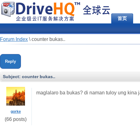
首页
Forum Index
\
counter bukas..
Reply
Subject:
counter bukas..
maglalaro ba bukas? di naman tuloy ung kina j
gorke
(66 posts)