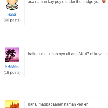
asa naman kay poy e under the bridge yun
jasper
(60 posts)
halina't matikman nyo uli ang AK-47 ni kuya in
NaldyMac
(18 posts)
haha! magpapaalam naman yan eh.