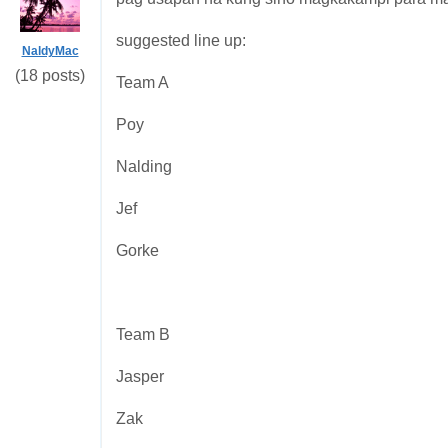
suggested line up:
NaldyMac
(18 posts)
Team A
Poy
Nalding
Jef
Gorke
Team B
Jasper
Zak