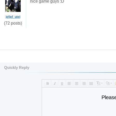
nice game guys :D
jefjef_utel
(72 posts)
Quickly Reply
Pleas