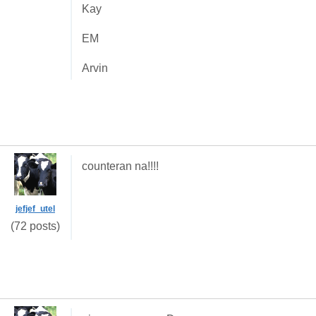
Kay
EM
Arvin
counteran na!!!!
jefjef_utel
(72 posts)