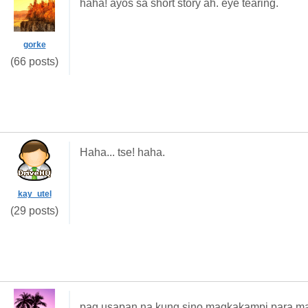
haha! ayos sa short story ah. eye tearing.
gorke
(66 posts)
Haha... tse! haha.
kay_utel
(29 posts)
pag usapan na kung sino magkakampi para m