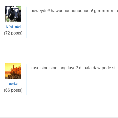
puweyde!! hawuuuuuuuuuuuuuu! grrrrrrrrrrrrr! ar
jefjef_utel
(72 posts)
kaso sino sino lang tayo? di pala daw pede si
gorke
(66 posts)