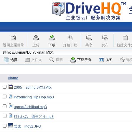
返回上层目录
上传
下载
打包下载
共享
发布
新建文件
路径: \\yukinari\DJ Yukinari MIX\
选择
文件夹
搜索
下载所有
视图
选
Name
2005 spring ﾘｸｴｽﾄMIX
Introducing Hip Hop.mp3
uproar3 chillout.mp3
打ち込み 適当どり.mp3
雪成 indy2.JPG