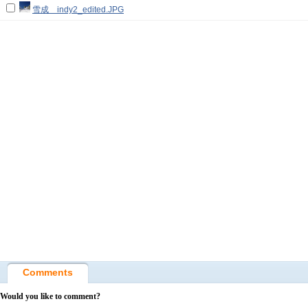
雪成 indy2_edited.JPG
Comments
Would you like to comment?