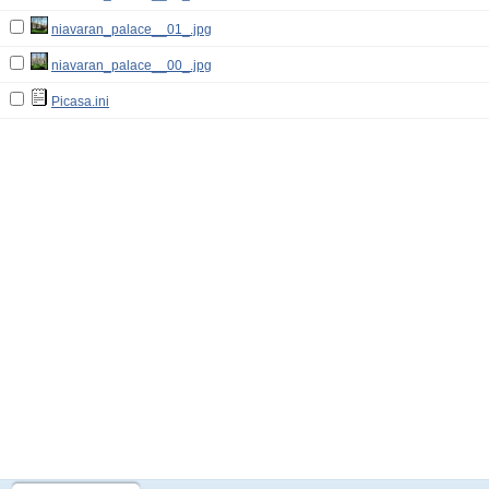
niavaran_palace__01_.jpg
niavaran_palace__00_.jpg
Picasa.ini