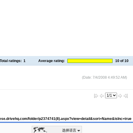
Total ratings:
1
Average rating:
10
of 10
(Date: 7/4/2008 4:49:52 AM)
inese.drivehq.com/folder/p2374741(8).aspx?view=detail&sort=Name&isInc=true
选择语言