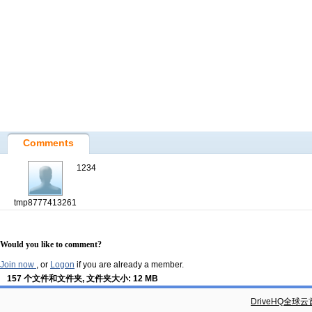
Comments
1234
tmp8777413261
Would you like to comment?
Join now
, or
Logon
if you are already a member.
157 个文件和文件夹, 文件夹大小: 12 MB
DriveHQ全球