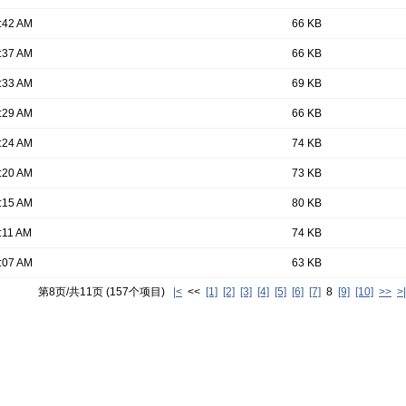
:42 AM
66 KB
:37 AM
66 KB
:33 AM
69 KB
:29 AM
66 KB
:24 AM
74 KB
:20 AM
73 KB
:15 AM
80 KB
:11 AM
74 KB
:07 AM
63 KB
第8页/共11页 (157个项目)
|<
<<
[1]
[2]
[3]
[4]
[5]
[6]
[7]
8
[9]
[10]
>>
>|