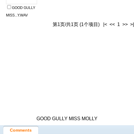
GOOD GULLY
MISS...Y.WAV
第1页/共1页 (1个项目) |< << 1 >> >|
GOOD GULLY MISS MOLLY
Comments