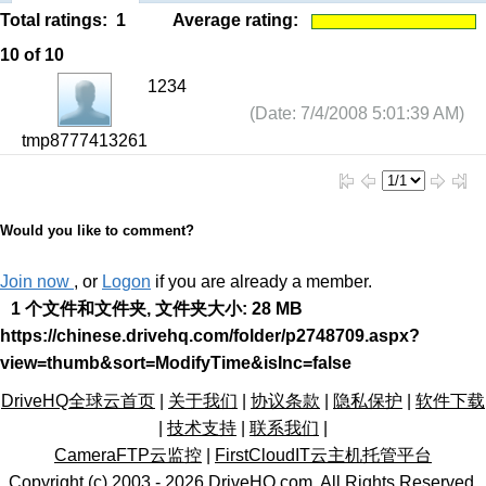
Total ratings:
1
Average rating:
10
of 10
1234
(Date: 7/4/2008 5:01:39 AM)
tmp8777413261
Would you like to comment?
Join now
, or
Logon
if you are already a member.
1 个文件和文件夹, 文件夹大小: 28 MB
https://chinese.drivehq.com/folder/p2748709.aspx?
view=thumb&sort=ModifyTime&isInc=false
DriveHQ全球云首页
|
关于我们
|
协议条款
|
隐私保护
|
软件下载
|
技术支持
|
联系我们
|
CameraFTP云监控
|
FirstCloudIT云主机托管平台
Copyright (c) 2003 -
2026
DriveHQ.com
, All Rights Reserved.