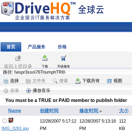
注册
|
登录
首页
产品服务
价格
返回上层目录
下载
升级服务
路径: \\espr3sso\76TriumphTR6\
选择
文件夹
搜索
下载所有
视图
选项
播放音乐
You must be a TRUE or PAID member to publish folder
Name
创建时间
修改时间
大小
12/28/2007 5:17:12
12/28/2007 5:13:18
112
IMG_0281.jpg
PM
PM
KB