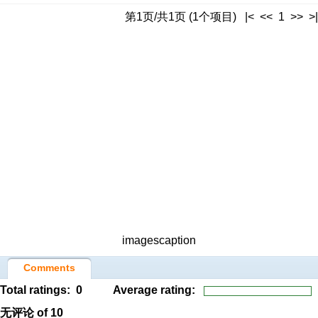
第1页/共1页 (1个项目) |< << 1 >> >|
imagescaption
Comments
Total ratings:
0
Average rating:
无评论
of 10