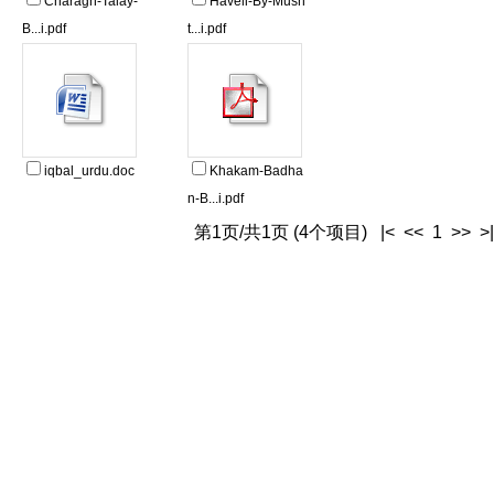
Charagh-Talay-
Haveli-By-Mush
B...i.pdf
t...i.pdf
iqbal_urdu.doc
Khakam-Badha
n-B...i.pdf
第1页/共1页 (4个项目) |< << 1 >> >|