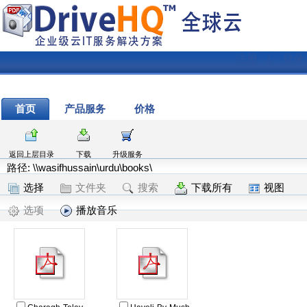
注册
|
登录
首页
产品服务
价格
返回上层目录
下载
升级服务
路径: \\wasifhussain\urdu\books\
选择
文件夹
搜索
下载所有
视图
选项
播放音乐