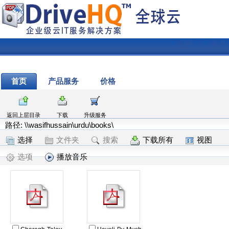
注册
|
登录
首页
产品服务
价格
返回上层目录
下载
升级服务
路径: \\wasifhussain\urdu\books\
选择
文件夹
搜索
下载所有
视图
选项
播放音乐