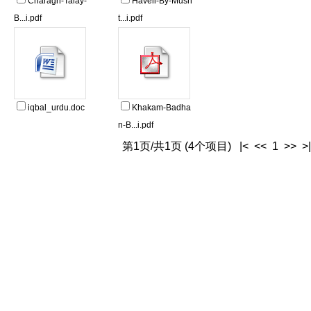
Charagh-Talay-
Haveli-By-Mush
B...i.pdf
t...i.pdf
iqbal_urdu.doc
Khakam-Badha
n-B...i.pdf
第1页/共1页 (4个项目) |< << 1 >> >|